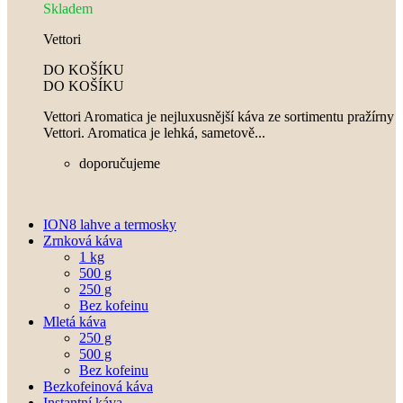
Skladem
Vettori
DO KOŠÍKU
DO KOŠÍKU
Vettori Aromatica je nejluxusnější káva ze sortimentu pražírny
Vettori. Aromatica je lehká, sametově...
doporučujeme
ION8 lahve a termosky
Zrnková káva
1 kg
500 g
250 g
Bez kofeinu
Mletá káva
250 g
500 g
Bez kofeinu
Bezkofeinová káva
Instantní káva