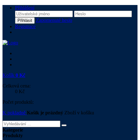
Přihlášení
Zapomenuté heslo
Přihlásit
Registrace
Košík
0 Kč
Celková cena:
0 Kč
Počet produktů:
K pokladně
Košík je prázdný
Zboží v košíku
Kategorie
Produkty