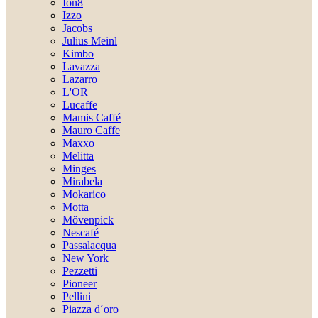
Ion8
Izzo
Jacobs
Julius Meinl
Kimbo
Lavazza
Lazarro
L'OR
Lucaffe
Mamis Caffé
Mauro Caffe
Maxxo
Melitta
Minges
Mirabela
Mokarico
Motta
Mövenpick
Nescafé
Passalacqua
New York
Pezzetti
Pioneer
Pellini
Piazza d´oro