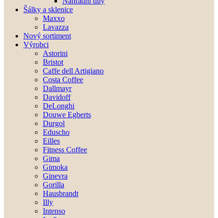
Náhradní díly
Šálky a sklenice
Maxxo
Lavazza
Nový sortiment
Výrobci
Astorini
Bristot
Caffe dell Artigiano
Costa Coffee
Dallmayr
Davidoff
DeLonghi
Douwe Egberts
Durgol
Eduscho
Eilles
Fitness Coffee
Gima
Gimoka
Ginevra
Gorilla
Hausbrandt
Illy
Intenso