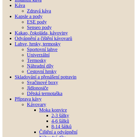
Káva
Zdravá káva
Kapsle a pody
ESE pody
Senseo pody
Kakao, čokoláda, kávoviny
Odvápnění a čištění kávovarů
Lahve, hrnky, termosky
Sportovní lahve
Univerzální
Termosky
Náhradní díly
Cestovní hrnky
Skladování a přenášení potravin
Svačinové boxy
Jídlonosiče
Dětská termotaška
Příprava kávy
Kávovary
Moka konvice
2-3 šálky
4-6 šálků
8-14 šálků
Čištění a odvápnění