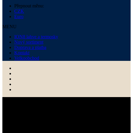
Přepnout měnu:
CZK
Euro
MENU
ION8 lahve a termosky
Nový sortiment
Doprava a platba
Kontakt
Velkoobchod